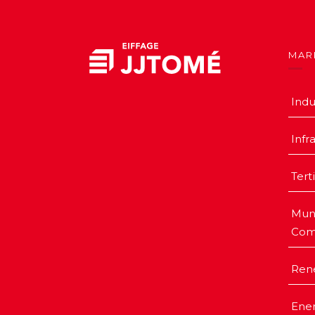
MAR
Indu
Infr
Tert
Muni
Com
Ren
Ener