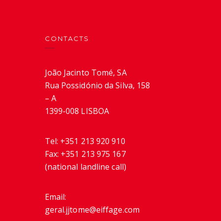
CONTACTS
João Jacinto Tomé, SA
Rua Possidónio da Silva, 158
– A
1399-008 LISBOA
Tel:
+351 213 920 910
Fax:
+351 213 975 167
(national landline call)
Email:
geral.jjtome@eiffage.com