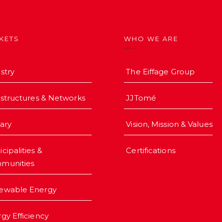
KETS
WHO WE ARE
stry
The Eiffage Group
astructures & Networks
JJTomé
iary
Vision, Mission & Values
cipalities &
Certifications
munities
ewable Energy
gy Efficiency