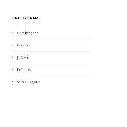
as
notícias
CATEGORIAS
Certificações
Eventos
JJTOMÉ
Prémios
Sem categoria