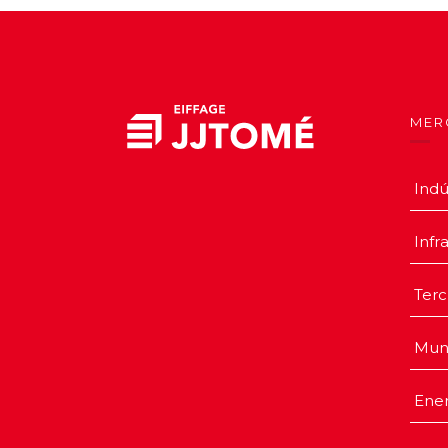
MER
Indú
Infr
Terc
Mun
Ener