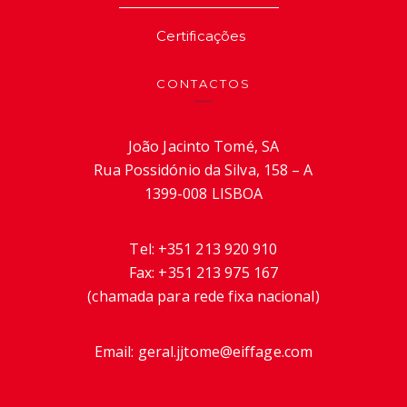
Certificações
CONTACTOS
João Jacinto Tomé, SA
Rua Possidónio da Silva, 158 – A
1399-008 LISBOA
Tel:
+351 213 920 910
Fax:
+351 213 975 167
(chamada para rede fixa nacional)
Email:
geral.jjtome@eiffage.com