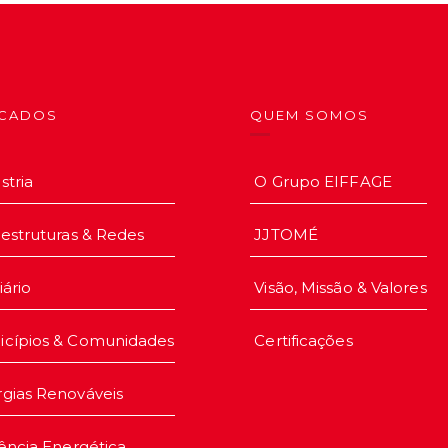
CADOS
QUEM SOMOS
stria
O Grupo EIFFAGE
aestruturas & Redes
JJTOMÉ
iário
Visão, Missão & Valores
icípios & Comunidades
Certificações
gias Renováveis
iência Energética