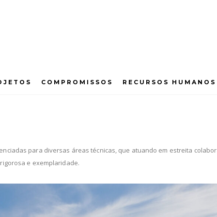
OJETOS
COMPROMISSOS
RECURSOS HUMANOS
Manutenção Multitécnica
denciadas para diversas áreas técnicas, que atuando em estreita colabo
 rigorosa e exemplaridade.