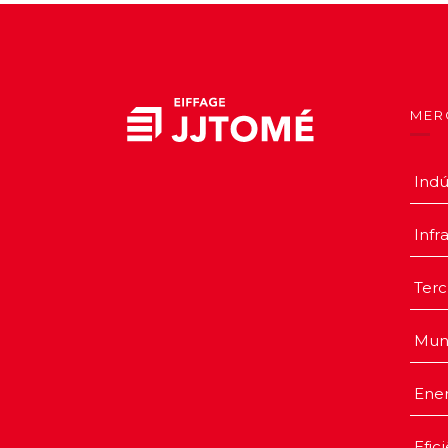
MER
Indú
Infr
Terc
Mun
Ener
Efic