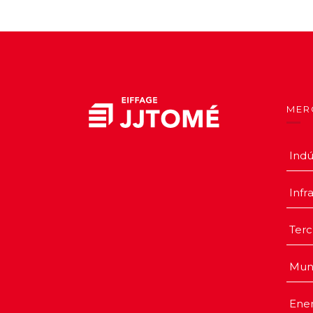
MER
Indú
Infr
Terc
Mun
Ener