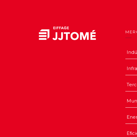
MER
Indú
Infr
Terc
Mun
Ener
Efic