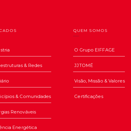
CADOS
QUEM SOMOS
stria
O Grupo EIFFAGE
aestruturas & Redes
JJTOMÉ
iário
Visão, Missão & Valores
icípios & Comunidades
Certificações
gias Renováveis
iência Energética