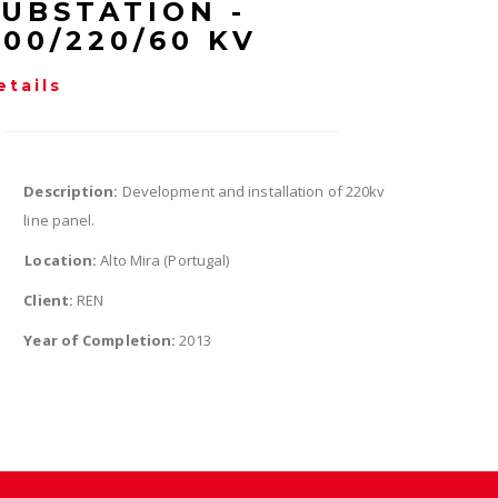
SUBSTATION -
400/220/60 KV
etails
Description:
Development and installation of 220kv
line panel.
Location:
Alto Mira (Portugal)
Client:
REN
Year of Completion:
2013