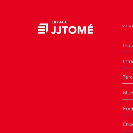
MER
Indú
Infr
Terc
Mun
Ener
Efic