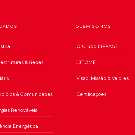
CADOS
QUEM SOMOS
stria
O Grupo EIFFAGE
aestruturas & Redes
JJTOMÉ
iário
Visão, Missão & Valores
icípios & Comunidades
Certificações
gias Renováveis
iência Energética