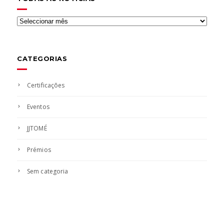
Todas
as
notícias
CATEGORIAS
Certificações
Eventos
JJTOMÉ
Prémios
Sem categoria